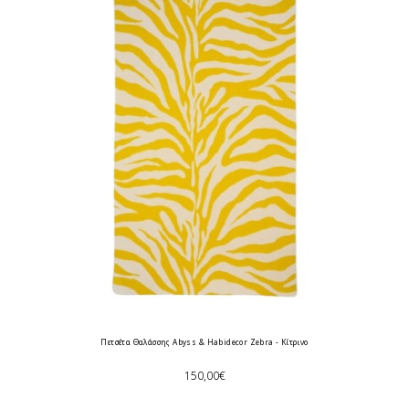
Πετσέτα Θαλάσσης Abyss & Habidecor Zebra - Κίτρινο
150,00€