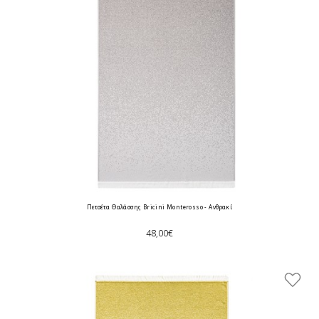
Πετσέτα Θαλάσσης Bricini Monterosso - Ανθρακί
48,00€