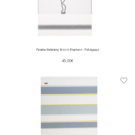
Πετσέτα Θαλάσσης Bricini Elephant - Πολύχρωμο
45,00€