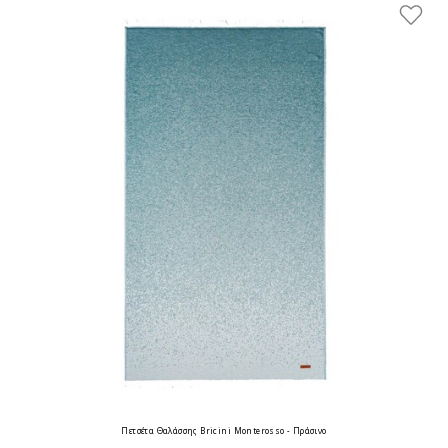
Πετσέτα Θαλάσσης Bricini Monterosso - Πράσινο