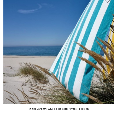
Πετσέτα Θαλάσσης Abyss & Habidecor Prado - Τυρκουάζ