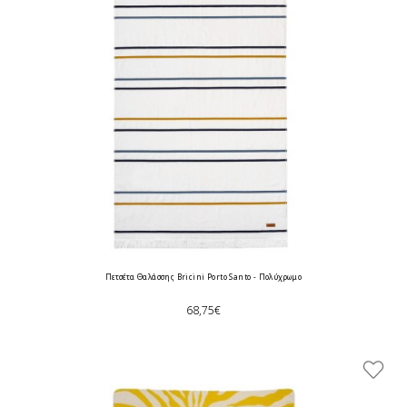
Πετσέτα Θαλάσσης Bricini Porto Santo - Πολύχρωμο
68,75€