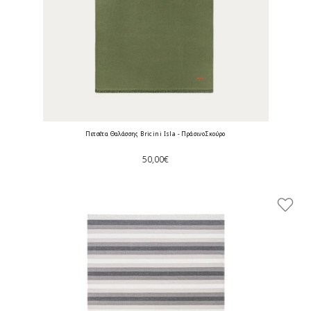
Πετσέτα Θαλάσσης Bricini Isla - ΠράσινοΣκούρο
50,00€