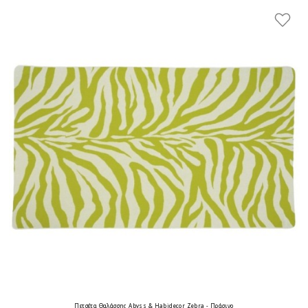
Πετσέτα Θαλάσσης Abyss & Habidecor Zebra - Πράσινο