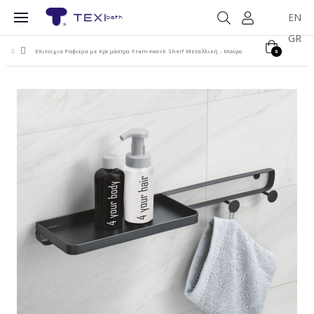
EN
GR
Επιτοίχια Ραφιέρα με Κρεμάστρα Framework Shelf Μεταλλική - Μαύρο
0