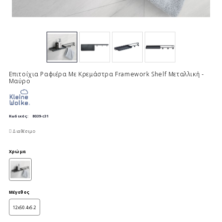
Επιτοίχια Ραφιέρα Με Κρεμάστρα Framework Shelf Μεταλλική -
Μαύρο
Κωδικός:
8039-c31
Διαθέσιμο
Χρώμα
Μέγεθος
12x50.4x5.2